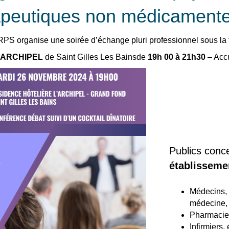
apeutiques non médicament
PS organise une soirée d’échange pluri professionnel sous la f
 l’ARCHIPEL
de Saint Gilles Les Bainsde
19h 00 à 21h30
– Accu
Publics conc
établisseme
Médecins, g
médecine,
Pharmacien
Infirmiers,