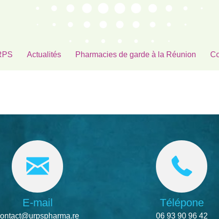
URPS
Actualités
Pharmacies de garde à la Réunion
Co
E-mail
Télépone
ontact@urpspharma.re
06 93 90 96 42