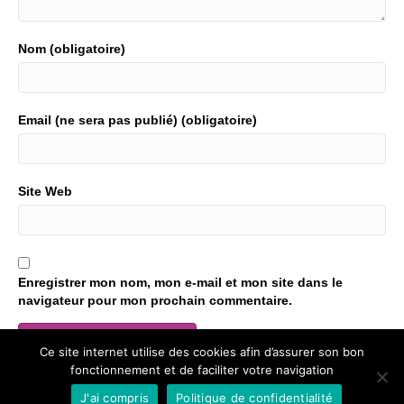
Nom (obligatoire)
Email (ne sera pas publié) (obligatoire)
Site Web
Enregistrer mon nom, mon e-mail et mon site dans le
navigateur pour mon prochain commentaire.
Ce site internet utilise des cookies afin d’assurer son bon
fonctionnement et de faciliter votre navigation
Ce site utilise Akismet pour réduire les indésirables.
En savoir
plus sur comment les données de vos commentaires sont
J'ai compris
Politique de confidentialité